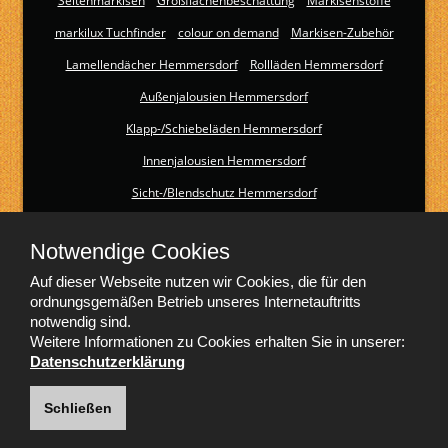
Seitenmarkisen
Großflächenbeschattung
Markisenstoffe
markilux Tuchfinder
colour on demand
Markisen-Zubehör
Lamellendächer Hemmersdorf
Rollläden Hemmersdorf
Außenjalousien Hemmersdorf
Klapp-/Schiebeläden Hemmersdorf
Innenjalousien Hemmersdorf
Sicht-/Blendschutz Hemmersdorf
Textiler Sonnenschutz Hemmersdorf
Notwendige Cookies
Hitze-/Blendschutz Hemmersdorf
Auf dieser Webseite nutzen wir Cookies, die für den
Insektenschutz Hemmersdorf
Smart-Home Hemmersdorf
ordnungsgemäßen Betrieb unseres Internetauftritts
Smart-Home-Motoren von Becker
notwendig sind.
Weitere Informationen zu Cookies erhalten Sie in unserer:
Smart-Home-Steuerungen von Somfy
Datenschutzerklärung
Garagentore Hemmersdorf
Sektionaltore Hemmersdorf
Schließen